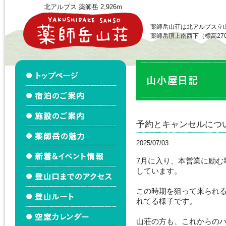
北アルプス 薬師岳 2,926m
薬師岳山荘は北アルプス立
薬師岳頂上南西下（標高27
予約とキャンセルについ
2025/07/03
7月に入り、本営業に励
しています。
この時期を狙って来られ
れてる様子です。
山荘の方も、これからの