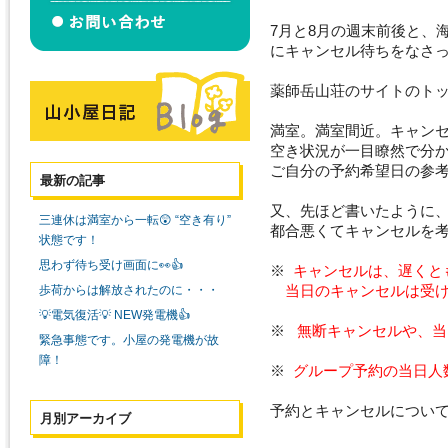
7月と8月の週末前後と、
にキャンセル待ちをなさ
薬師岳山荘のサイトのト
満室。満室間近。キャン
空き状況が一目瞭然で分
ご自分の予約希望日の参
最新の記事
又、先ほど書いたように
三連休は満室から一転😲 “空き有り”
都合悪くてキャンセルを
状態です！
思わず待ち受け画面に👀👍
※
キャンセルは、遅くと
当日のキャンセルは受け
歩荷からは解放されたのに・・・
💡電気復活💡 NEW発電機👍
※
無断キャンセルや、当
緊急事態です。小屋の発電機が故
障！
※
グループ予約の当日人
予約とキャンセルについて、
月別アーカイブ