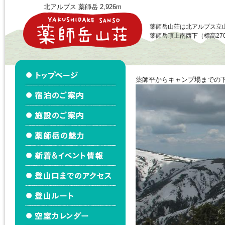
北アルプス 薬師岳 2,926m
薬師岳山荘は北アルプス立
薬師岳頂上南西下（標高27
薬師平からキャンプ場までの