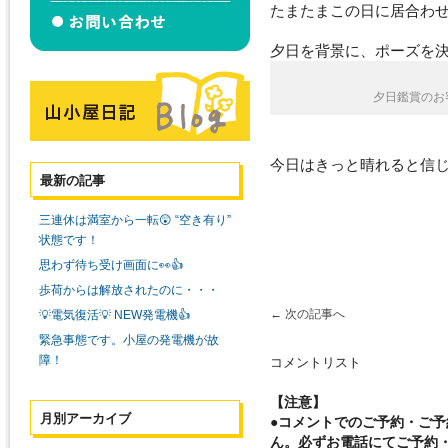
たまたまこの日に居合わ
夕日を背景に、ポーズを
夕日鑑賞のお
今日はきっと晴れると信じ
最新の記事
三連休は満室から一転😲 “空き有り”
状態です！
思わず待ち受け画面に👀👍
歩荷からは解放されたのに・・・
←
次の記事へ
💡電気復活💡 NEW発電機👍
緊急事態です。小屋の発電機が故
障！
コメントリスト
【注意】
月別アーカイブ
●コメントでのご予約・ご
ん。必ずお電話にてご予約