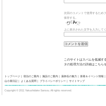
次回のコメントで使用するため
保存する。
上に表示された文字を入力して
このサイトはスパムを低減するた
タの処理方法の詳細はこちら
トップページ
｜
宿泊のご案内
｜
施設のご案内
｜
薬師岳の魅力
｜
新着＆イベント情報
山小屋日記
｜
よくある質問
｜
プライバシーポリシー
｜
サイトマップ
Copyright © 2011 Yakushidake Sansou. All rights reserved.