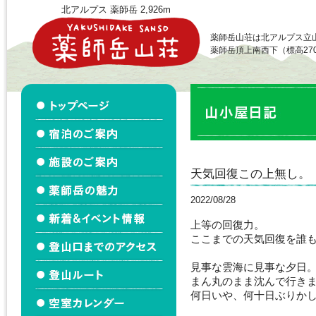
北アルプス 薬師岳 2,926m
薬師岳山荘は北アルプス立
薬師岳頂上南西下（標高27
天気回復この上無し。
2022/08/28
上等の回復力。
ここまでの天気回復を誰
見事な雲海に見事な夕日
まん丸のまま沈んで行き
何日いや、何十日ぶりか