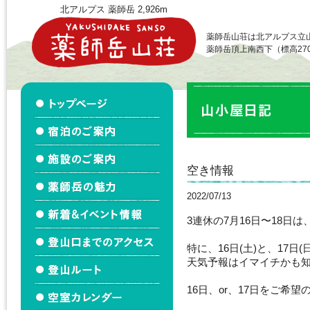
北アルプス 薬師岳 2,926m
薬師岳山荘は北アルプス立
薬師岳頂上南西下（標高27
空き情報
2022/07/13
3連休の7月16日〜18日
特に、16日(土)と、17
天気予報はイマイチかも
16日、or、17日をご希