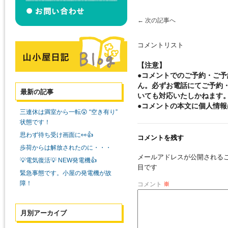
←
次の記事へ
コメントリスト
【注意】
●コメントでのご予約・ご
ん。必ずお電話にてご予約
最新の記事
いても対応いたしかねます
●コメントの本文に個人情
三連休は満室から一転😲 “空き有り”
状態です！
思わず待ち受け画面に👀👍
コメントを残す
歩荷からは解放されたのに・・・
メールアドレスが公開される
💡電気復活💡 NEW発電機👍
目です
緊急事態です。小屋の発電機が故
障！
コメント
※
月別アーカイブ