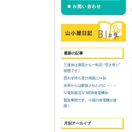
最新の記事
三連休は満室から一転😲 “空き有り”
状態です！
思わず待ち受け画面に👀👍
歩荷からは解放されたのに・・・
💡電気復活💡 NEW発電機👍
緊急事態です。小屋の発電機が故
障！
月別アーカイブ