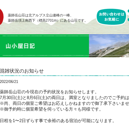
薬師岳山荘は北アルプス立山連峰の一峰、
薬師岳頂上南西下（標高2701m）にある山荘です。
混雑状況のお知らせ
2022/06/21
薬師岳山荘の今現在の予約状況をお知らせします。
7月30日(土)と8月6日(土)の両日は、満室となりましたのでご予
※尚、両日の個室ご希望はお応えしかねますので御了承下さいま
※御予約時に個室希望を伺っている方々も同様です。
日程を1〜2日ずらす事で余裕のある宿泊が可能になります。