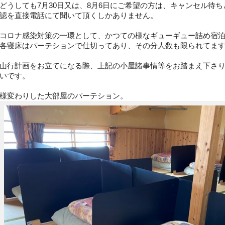
どうしても7月30日又は、8月6日にご希望の方は、キャンセル待
認を直接電話にて聞いて頂くしかありません。
コロナ感染対策の一環として、かつての様なギューギュー詰め宿
各寝床はパーテションで仕切ってあり、その分人数も限られてま
山行計画をお立てになる際、上記の小屋諸事情等をお踏まえ下さ
いです。
様変わりした大部屋のパーテション。