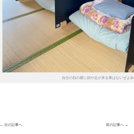
自分の顔の横に顔や足が来る事はないぜよ👍
←
次の記事へ
前の記事へ
→