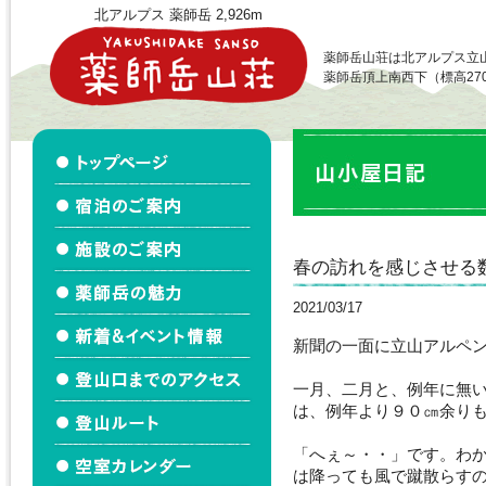
北アルプス 薬師岳 2,926m
薬師岳山荘は北アルプス立
薬師岳頂上南西下（標高27
春の訪れを感じさせる
2021/03/17
新聞の一面に立山アルペ
一月、二月と、例年に無
は、例年より９０㎝余り
「へぇ～・・」です。わ
は降っても風で蹴散らす