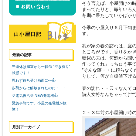
そう言えば、小屋開けの
まってたりと、毎年いろ
冬期に果たしていかばか
今季の小屋入り６月下旬
す。
我が家の春の訪れは、庭
ところがです、香りをか
最新の記事
糖尿の夫は、何処から聞
作ってくれ」っちゅう事
三連休は満室から一転😲 “空き有り”
”そんな蕗・・に頼らなく
状態です！
りして、何が血糖値下げる
思わず待ち受け画面に👀👍
春の訪れ・・云々なんて
歩荷からは解放されたのに・・・
詩人女将なんちゃって(*^^)
💡電気復活💡 NEW発電機👍
緊急事態です。小屋の発電機が故
障！
２～３年前の小屋開け時
月別アーカイブ