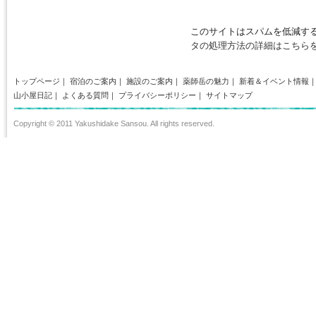
このサイトはスパムを低減するた
タの処理方法の詳細はこちら
トップページ
｜
宿泊のご案内
｜
施設のご案内
｜
薬師岳の魅力
｜
新着＆イベント情報
山小屋日記
｜
よくある質問
｜
プライバシーポリシー
｜
サイトマップ
Copyright © 2011 Yakushidake Sansou. All rights reserved.