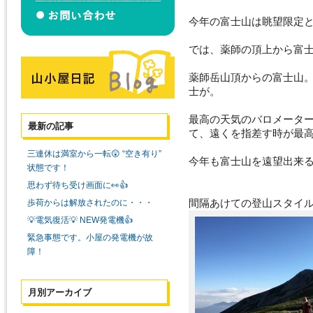
今年の富士山は眺望限定と
では、薬師の頂上から富
薬師岳山頂からの富士山
士が。
最高の天気のバロメータ
最新の記事
て、遠くを指差す時が最
三連休は満室から一転😲 “空き有り”
今年も富士山を遠望出来
状態です！
思わず待ち受け画面に👀👍
間隔あけての登山スタイル
歩荷からは解放されたのに・・・
💡電気復活💡 NEW発電機👍
緊急事態です。小屋の発電機が故
障！
月別アーカイブ