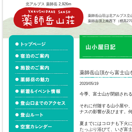
北アルプス 薬師岳 2,926m
薬師岳山荘は北アルプス立
薬師岳頂上南西下（標高27
薬師岳山頂から富士山を
2020/05/19
今季、富士山が閉鎖され
それに付随する山小屋や
ナスの影響が及びます。
夏までにはコロナも下火
たっぷり浴びて、いざ富士