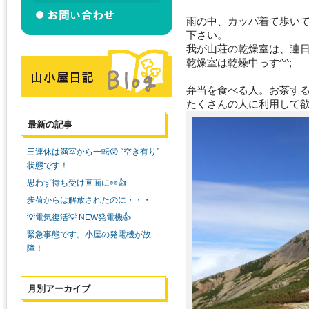
雨の中、カッパ着て歩い
下さい。
我が山荘の乾燥室は、連日
乾燥室は乾燥中っす^^;
弁当を食べる人。お茶す
たくさんの人に利用して
最新の記事
三連休は満室から一転😲 “空き有り”
状態です！
思わず待ち受け画面に👀👍
歩荷からは解放されたのに・・・
💡電気復活💡 NEW発電機👍
緊急事態です。小屋の発電機が故
障！
月別アーカイブ