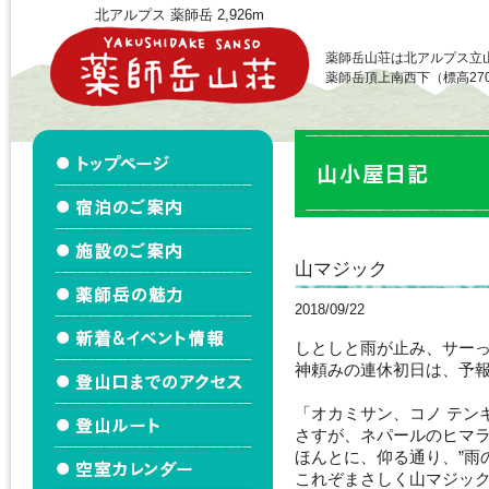
北アルプス 薬師岳 2,926m
薬師岳山荘は北アルプス立
薬師岳頂上南西下（標高27
山マジック
2018/09/22
しとしと雨が止み、サー
神頼みの連休初日は、予
「オカミサン、コノ テン
さすが、ネパールのヒマ
ほんとに、仰る通り、”雨
これぞまさしく山マジッ