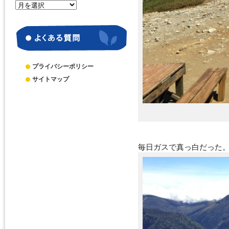
月
別
ア
ー
カ
イ
ブ
プライバシーポリシー
サイトマップ
毎日ガスで真っ白だった