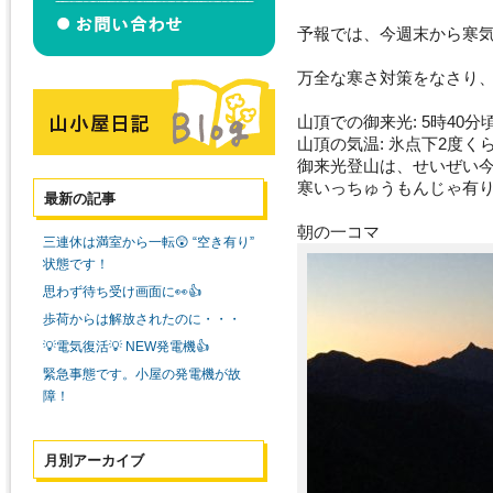
予報では、今週末から寒
万全な寒さ対策をなさり
山頂での御来光: 5時40分
山頂の気温: 氷点下2度く
御来光登山は、せいぜい
寒いっちゅうもんじゃ有りま
最新の記事
朝の一コマ
三連休は満室から一転😲 “空き有り”
状態です！
思わず待ち受け画面に👀👍
歩荷からは解放されたのに・・・
💡電気復活💡 NEW発電機👍
緊急事態です。小屋の発電機が故
障！
月別アーカイブ