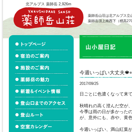
北アルプス 薬師岳 2,926m
薬師岳山荘は北アルプス立
薬師岳頂上南西下（標高27
今週いっぱい大丈夫🍁👀
2017/09/25
日ごとに色濃くなって来
秋晴れの高く澄んだ空が
今季は雨の日が多かったの
が、意外にも、赤や、黄
今週いっぱい、満山紅葉