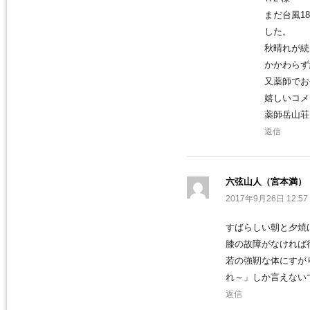
まだ台風1
した。
秋晴れが続
かかわらず
又薬師でお
嬉しいコメ
薬師岳山荘
返信
六弦山人（宮本満）
2017年9月26日 12:57
すばらしい朝と夕焼
膝の故障がなければ
若の強靭な体にすが
れ～」しか言えない
返信