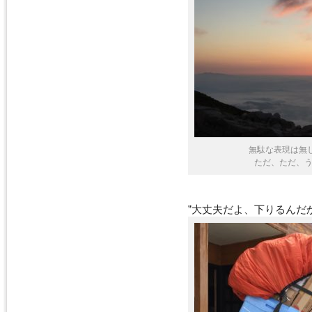
無駄な表現は無
ただ、ただ、う
”大丈夫だよ、下りるんだ