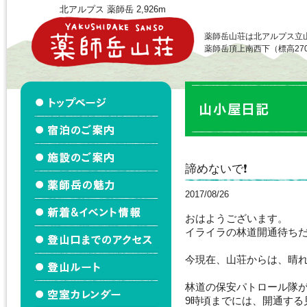
北アルプス 薬師岳 2,926m
薬師岳山荘は北アルプス立
薬師岳頂上南西下（標高27
諦めないで❗️
2017/08/26
おはようございます。
イライラの林道開通待ち
今現在、山荘からは、晴
林道の保安パトロール隊
9時頃までには、開通する