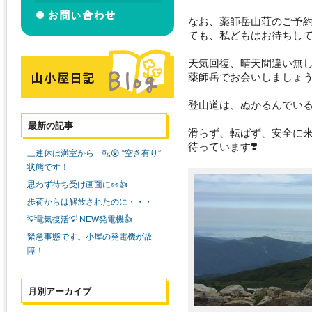
なお、薬師岳山荘のご予
ても、私どもはお待ちし
天気回復、晴天間違い無
薬師岳でお会いしましょう(^
登山道は、ぬかるんでい
最新の記事
滑らず、転ばず、安全に
待っています❣️
三連休は満室から一転😲 “空き有り”
状態です！
思わず待ち受け画面に👀👍
歩荷からは解放されたのに・・・
💡電気復活💡 NEW発電機👍
緊急事態です。小屋の発電機が故
障！
月別アーカイブ