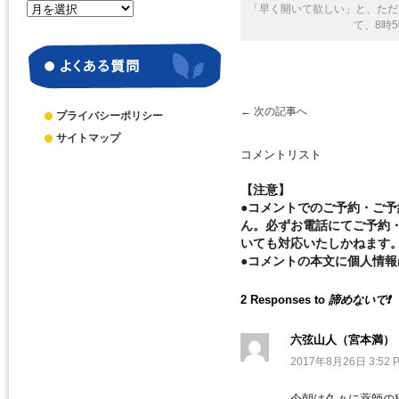
月
「早く開いて欲しい」と、ただ
て、8時5
別
ア
ー
カ
イ
←
次の記事へ
ブ
プライバシーポリシー
サイトマップ
コメントリスト
【注意】
●コメントでのご予約・ご
ん。必ずお電話にてご予約
いても対応いたしかねます
●コメントの本文に個人情
2 Responses to
諦めないで❗️
六弦山人（宮本満）
2017年8月26日 3:52 
今朝は久々に薬師の