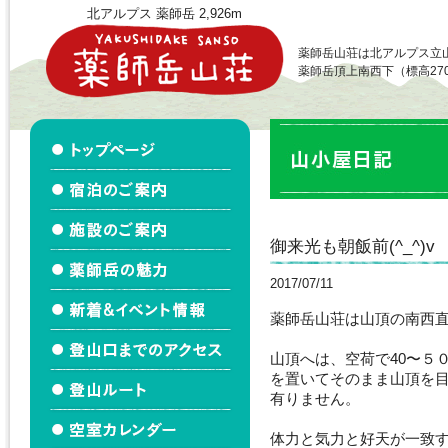
北アルプス 薬師岳 2,926m
薬師岳山荘は北アルプス立
薬師岳頂上南西下（標高27
御来光も朝飯前(^_^)v
2017/07/11
薬師岳山荘は山頂の南西
山頂へは、空荷で40〜５
を置いてそのまま山頂を
有りません。
体力と気力と好天が一致す