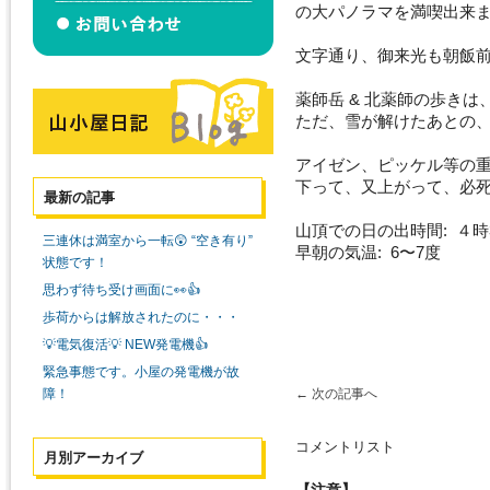
の大パノラマを満喫出来
文字通り、御来光も朝飯
薬師岳 & 北薬師の歩き
ただ、雪が解けたあとの
アイゼン、ピッケル等の
下って、又上がって、必
最新の記事
山頂での日の出時間: ４時
三連休は満室から一転😲 “空き有り”
早朝の気温: 6〜7度
状態です！
思わず待ち受け画面に👀👍
歩荷からは解放されたのに・・・
💡電気復活💡 NEW発電機👍
緊急事態です。小屋の発電機が故
障！
←
次の記事へ
コメントリスト
月別アーカイブ