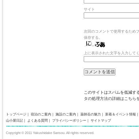
サイト
次回のコメントで使用するため
保存する。
上に表示された文字を入力して
このサイトはスパムを低減するた
タの処理方法の詳細はこちら
トップページ
｜
宿泊のご案内
｜
施設のご案内
｜
薬師岳の魅力
｜
新着＆イベント情報
山小屋日記
｜
よくある質問
｜
プライバシーポリシー
｜
サイトマップ
Copyright © 2011 Yakushidake Sansou. All rights reserved.