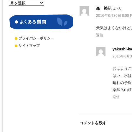
月
森 裕記
より:
別
ア
2016年8月30日 8:00 
ー
カ
天気はよくないけど
イ
返信
ブ
プライバシーポリシー
サイトマップ
yakushi-ka
2016年8月3
おはようご
はい、水は
晴れの予報
薬師岳山荘
返信
コメントを残す