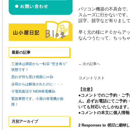
パソコン機器の不具合で
スムーズに行かないです
誤字、脱字など有りまし
早く元の様にＰＣからア
なんつうたって、ちっちゃ
最新の記事
三連休は満室から一転😲 “空き有り”
←
次の記事へ
状態です！
思わず待ち受け画面に👀👍
コメントリスト
歩荷からは解放されたのに・・・
【注意】
💡電気復活💡 NEW発電機👍
●コメントでのご予約・ご
緊急事態です。小屋の発電機が故
ん。必ずお電話にてご予約
障！
いても対応いたしかねます
●コメントの本文に個人情
月別アーカイブ
2 Responses to
明日に期待して(