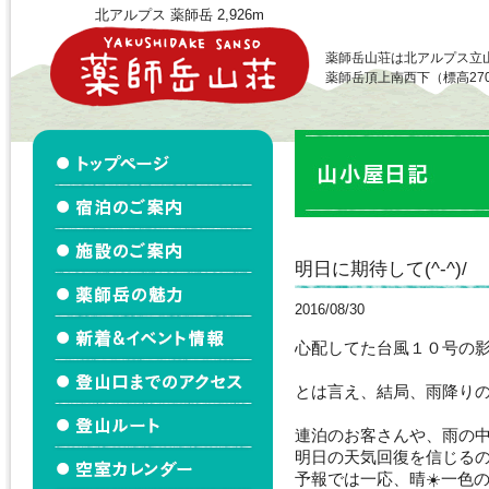
北アルプス 薬師岳 2,926m
薬師岳山荘は北アルプス立
薬師岳頂上南西下（標高27
明日に期待して(^-^)/
2016/08/30
心配してた台風１０号の
とは言え、結局、雨降り
連泊のお客さんや、雨の
明日の天気回復を信じる
予報では一応、晴☀️一色