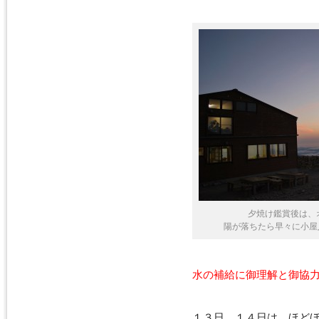
夕焼け鑑賞後は、オ
陽が落ちたら早々に小屋入
水の補給に御理解と御協
１３日、１４日は、ほど