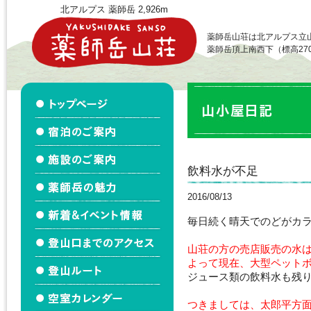
北アルプス 薬師岳 2,926m
薬師岳山荘は北アルプス立
薬師岳頂上南西下（標高27
飲料水が不足
2016/08/13
毎日続く晴天でのどがカ
山荘の方の売店販売の水は
よって現在、大型ペット
ジュース類の飲料水も残
つきましては、太郎平方