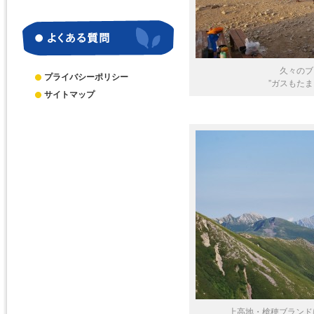
別
ア
ー
カ
イ
久々のブ
ブ
プライバシーポリシー
”ガスもた
サイトマップ
上高地・槍穂ブランドは