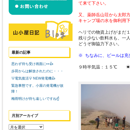
て来て下さい。
又、薬師岳山荘から太郎
キャンプ場の水を御利用
ヘリでの物資上げがまだ
残り少ない飲料水も、一
どうぞ御協力下さい。
最新の記事
※ ちなみに、ビールは充
思わず待ち受け画面に👀👍
９時半気温：１５℃ 
歩荷からは解放されたのに・・・
💡電気復活💡 NEW発電機👍
緊急事態です。小屋の発電機が故
障！
梅雨明けが待ち遠しいですね☝️
月別アーカイブ
月