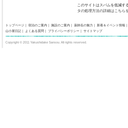
このサイトはスパムを低減するた
タの処理方法の詳細はこちら
トップページ
｜
宿泊のご案内
｜
施設のご案内
｜
薬師岳の魅力
｜
新着＆イベント情報
山小屋日記
｜
よくある質問
｜
プライバシーポリシー
｜
サイトマップ
Copyright © 2011 Yakushidake Sansou. All rights reserved.