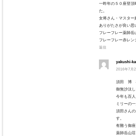
一昨年の５０座登頂
た。
女将さん・マスター
ありがたさが良い思
フレーフレー薬師岳山
フレーフレー赤レンジ
返信
yakushi-ka
2016年7月2
須田 博 
御無沙汰し
今年も百人
ミリーの一
須田さんの
す。
有難う御座
薬師岳山荘