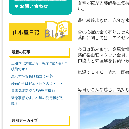
夏空が広がる薬師岳に気
い。
暑い稜線歩きに、充分な
雪の心配は全く有りませ
薬師に関しては、アイゼンは
今日は混みます。窮屈覚
最新の記事
薬師岳山荘スタッフ全員
御協力と御理解をお願い
三連休は満室から一転😲 “空き有り”
状態です！
気温；１４℃ 晴れ 西
思わず待ち受け画面に👀👍
歩荷からは解放されたのに・・・
毎日がこんな感じ。気持
💡電気復活💡 NEW発電機👍
緊急事態です。小屋の発電機が故
障！
月別アーカイブ