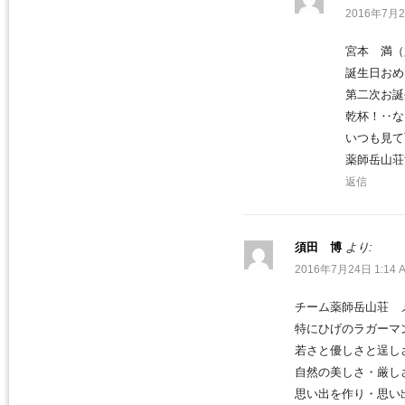
2016年7月2
宮本 満（
誕生日おめ
第二次お誕
乾杯！‥なん
いつも見て
薬師岳山荘
返信
須田 博
より:
2016年7月24日 1:14 
チーム薬師岳山荘 
特にひげのラガーマ
若さと優しさと逞し
自然の美しさ・厳し
思い出を作り・思い