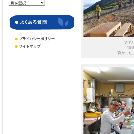
月
別
ア
ー
カ
イ
ブ
プライバシーポリシー
”きれ
サイトマップ
”腹
”良かった、