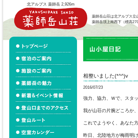
北アルプス 薬師岳 2,926m
薬師岳山荘は北アルプス立
薬師岳頂上南西下（標高27
相整いました(*^^)v
2016/07/23
強力、協力、Ｗで、スタ
我が山荘の片腕どころか
これでようやく、あなた
昨日、北陸地方が梅雨明