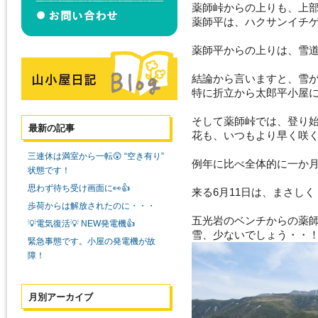
薬師峠からの上りも、上
薬師平は、ハクサンイチ
薬師平からの上りは、雪
結論から言いますと、雪
特に折立から太郎平小屋
そして薬師峠では、登り
最新の記事
花も、いつもより早く咲
三連休は満室から一転😲 “空き有り”
例年に比べ全体的に一か
状態です！
思わず待ち受け画面に👀👍
来る6月11日は、まさし
歩荷からは解放されたのに・・・
五光岩のベンチからの薬
💡電気復活💡 NEW発電機👍
雪、少ないでしょう・・
緊急事態です。小屋の発電機が故
障！
月別アーカイブ