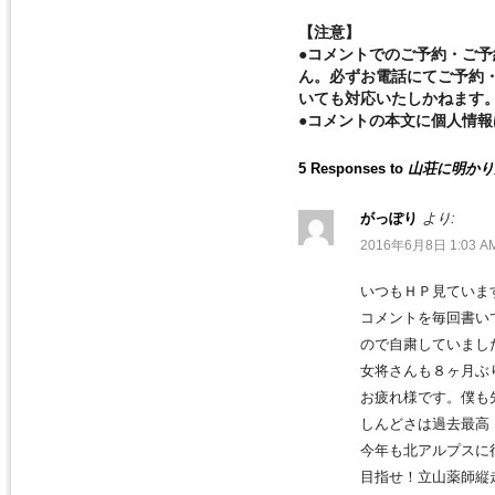
【注意】
●コメントでのご予約・ご
ん。必ずお電話にてご予約
いても対応いたしかねます
●コメントの本文に個人情
5 Responses to
山荘に明かり
がっぽり
より:
2016年6月8日 1:03 A
いつもＨＰ見ていま
コメントを毎回書い
ので自粛していまし
女将さんも８ヶ月ぶ
お疲れ様です。僕も
しんどさは過去最高
今年も北アルプスに
目指せ！立山薬師縦