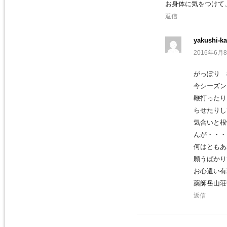
お身体に気をつけて
返信
yakushi-ka
2016年6月8
がっぽり 
今シーズン
鞭打ったり
らせたりし
気合いと根
んが・・・
何はともあ
願うばかり
お心遣い有
薬師岳山荘
返信