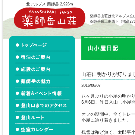
北アルプス 薬師岳 2,926m
薬師岳山荘は北アルプス立
薬師岳頂上南西下（標高27
山荘に明かりが灯りま
2016/06/07
八ヶ月ぶりの小屋の明か
6月6日、昨日入山し小屋
オフの期間中、全くトレ
小屋に辿り着きました。
残雪は殆ど無く、太郎平