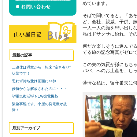
めています。
そばで聞いてると。「あ
ど、会社、親戚、子供、
一人一人の顔を思い出し
私はドサクサに紛れ、そ
何だか楽しそうに選んで
てる旅の記念写真がゼロ
最新の記事
この夫の気質が孫にもち
三連休は満室から一転😲 “空き有り”
パパ、へのお土産を、し
状態です！
思わず待ち受け画面に👀👍
薄情な私は、留守番夫に
歩荷からは解放されたのに・・・
💡電気復活💡 NEW発電機👍
緊急事態です。小屋の発電機が故
障！
月別アーカイブ