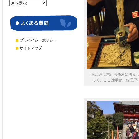
月
別
ア
ー
カ
イ
ブ
プライバシーポリシー
サイトマップ
「お江戸に来たら蕎麦に決ま
って、ここは鎌倉、お江戸じゃ