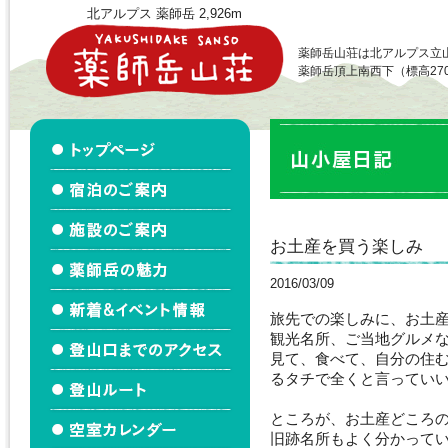
北アルプス 薬師岳 2,926m
薬師岳山荘は北アルプス立
薬師岳頂上南西下（標高27
お土産を買う楽しみ
2016/03/09
旅先での楽しみに、お土
観光名所、ご当地グルメ
見て、食べて、自分の住
るタチで全くと言ってい
ところが、お土産どころ
旧跡名所もよく分かって