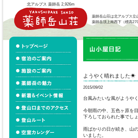
北アルプス 薬師岳 2,926m
薬師岳山荘は北アルプス立
薬師岳頂上南西下（標高27
ようやく晴れました☀
2015/09/02
台風みたいな風がようや
今朝雨の中、五色ヶ原を
下ろしておられた事でし
雨ばかりの日が続き、山
いました。