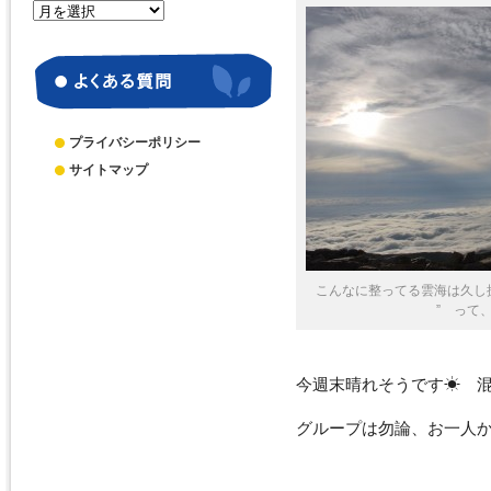
月
別
ア
ー
カ
イ
ブ
プライバシーポリシー
サイトマップ
こんなに整ってる雲海は久し振
” って、
今週末晴れそうです☀ 混み
グループは勿論、お一人