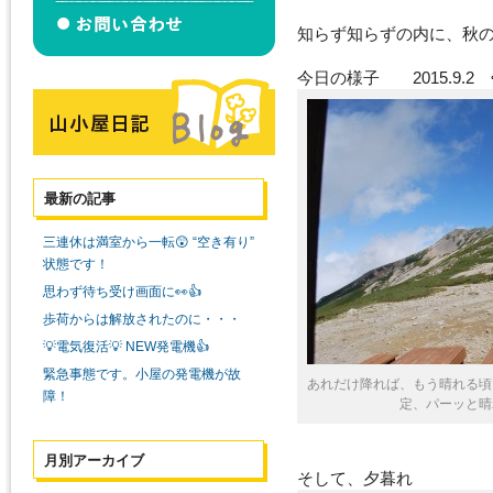
知らず知らずの内に、秋
今日の様子 2015.9.
最新の記事
三連休は満室から一転😲 “空き有り”
状態です！
思わず待ち受け画面に👀👍
歩荷からは解放されたのに・・・
💡電気復活💡 NEW発電機👍
緊急事態です。小屋の発電機が故
あれだけ降れば、もう晴れる頃
障！
定、パーッと晴
月別アーカイブ
そして、夕暮れ