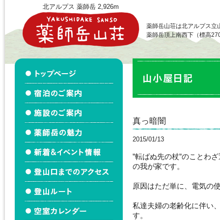
北アルプス 薬師岳 2,926m
薬師岳山荘は北アルプス立
薬師岳頂上南西下（標高27
真っ暗闇
2015/01/13
”転ばぬ先の杖”のことわ
の我が家です。
原因はただ単に、電気の
私達夫婦の老齢化に伴い
す。