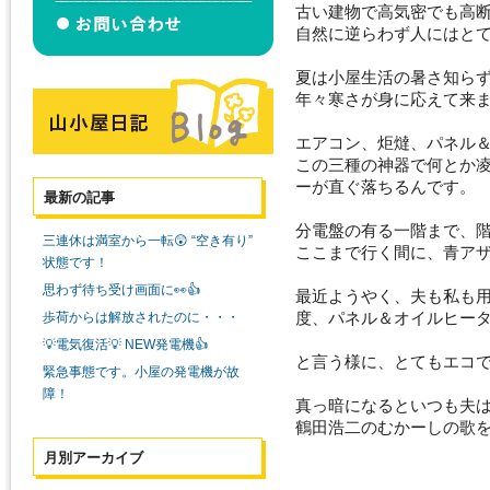
古い建物で高気密でも高
自然に逆らわず人にはと
夏は小屋生活の暑さ知ら
年々寒さが身に応えて来
エアコン、炬燵、パネル
この三種の神器で何とか
ーが直ぐ落ちるんです。
最新の記事
分電盤の有る一階まで、
三連休は満室から一転😲 “空き有り”
ここまで行く間に、青ア
状態です！
思わず待ち受け画面に👀👍
最近ようやく、夫も私も
度、パネル＆オイルヒー
歩荷からは解放されたのに・・・
💡電気復活💡 NEW発電機👍
と言う様に、とてもエコ
緊急事態です。小屋の発電機が故
障！
真っ暗になるといつも夫は
鶴田浩二のむかーしの歌を歌っ
月別アーカイブ