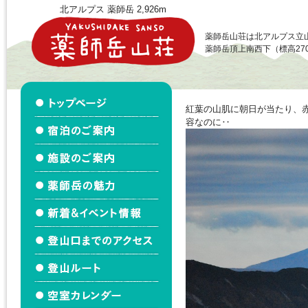
北アルプス 薬師岳 2,926m
薬師岳山荘は北アルプス立
薬師岳頂上南西下（標高27
紅葉の山肌に朝日が当たり、
容なのに‥