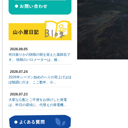
2026.08.05
何日振りかの快晴の朝を迎えた薬師岳で
す。 快晴のバロメーターは、槍...
2026.07.24
2026年シーズン始めのへりの荷上げはほ
ぼ順調に行き、ここ数年、小...
2026.07.23
大変な心配とご不便をお掛けした発電
は、昨日の昼頃に、代替えの発電機...