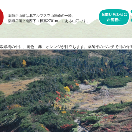
薬師岳山荘は北アルプス立山連峰の一峰、
薬師岳頂上南西下（標高2701m）にある山荘です。
常緑樹の中に、黄色、赤、オレンジが目立ちます。薬師平のベンチで目の保養(