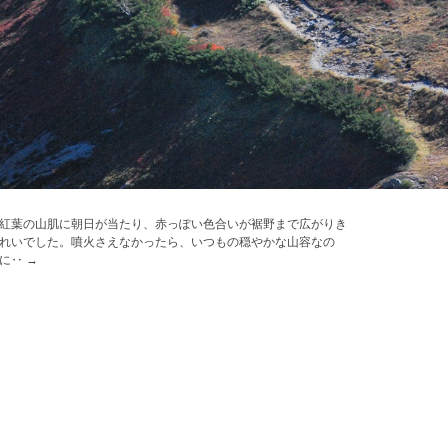
紅葉の山肌に朝日が当たり、赤っぽい色合いが裾野まで広がりき
れいでした。噴火さえなかったら、いつもの穏やかな山容なの
に‥