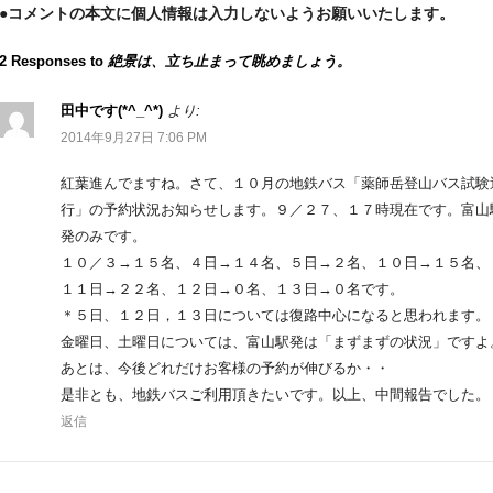
●コメントの本文に個人情報は入力しないようお願いいたします。
2 Responses to
絶景は、立ち止まって眺めましょう。
田中です(*^_^*)
より:
2014年9月27日 7:06 PM
紅葉進んでますね。さて、１０月の地鉄バス「薬師岳登山バス試験
行」の予約状況お知らせします。９／２７、１７時現在です。富山
発のみです。
１０／３→１５名、４日→１４名、５日→２名、１０日→１５名、
１１日→２２名、１２日→０名、１３日→０名です。
＊５日、１２日，１３日については復路中心になると思われます。
金曜日、土曜日については、富山駅発は「まずまずの状況」ですよ
あとは、今後どれだけお客様の予約が伸びるか・・
是非とも、地鉄バスご利用頂きたいです。以上、中間報告でした。
返信