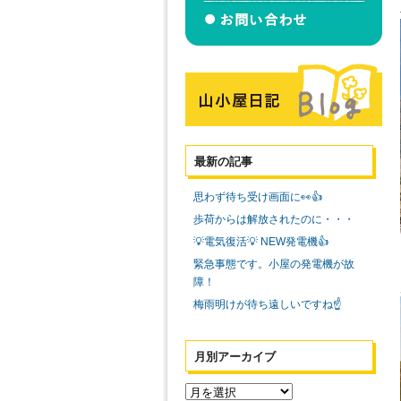
最新の記事
思わず待ち受け画面に👀👍
歩荷からは解放されたのに・・・
💡電気復活💡 NEW発電機👍
緊急事態です。小屋の発電機が故
障！
梅雨明けが待ち遠しいですね☝️
月別アーカイブ
月