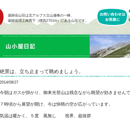
薬師岳山荘は北アルプス立山連峰の一峰、
薬師岳頂上南西下（標高2701m）にある山荘です。
絶景は、立ち止まって眺めましょう。
2014/09/27
今朝はガスが掛かり、御来光登山は残念ながら眺望が効きません
７時頃から展望が開け、今は快晴の空が広がっています。
気温は暖かく、５度 風無し 視界、超抜群