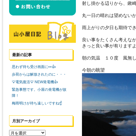
射し掛かる辺りから、鍬
丸一日の晴れは望めない
雨上がりの夕日も期待で
良い事をたくさん考えな
きっと良い事が有りますよ (^
最新の記事
朝の気温 １０度 風無
思わず待ち受け画面に👀👍
今朝の眺望
歩荷からは解放されたのに・・・
💡電気復活💡 NEW発電機👍
緊急事態です。小屋の発電機が故
障！
梅雨明けが待ち遠しいですね☝️
月別アーカイブ
月