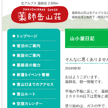
北アルプス 薬師岳 2,926m
薬師岳山荘は北アルプス立
薬師岳頂上南西下（標高27
そんなに悪くありませ
2014/08/30
おはようございます。
薬師岳、朝一情報です。
平地の予報に反して、薬
２０００m以下は雲海と
登り始めは、ガスの中で