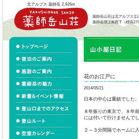
北アルプス 薬師岳 2,926m
薬師岳山荘は北アルプス立
薬師岳頂上南西下（標高27
花のお江戸に
2014/05/21
日本の中心は重鎮でした
８年振りの東京で、８年
には付いて行けませんで
２～３分間隔でホームに