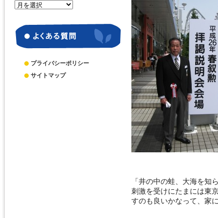
月
別
ア
ー
カ
イ
ブ
プライバシーポリシー
サイトマップ
「井の中の蛙、大海を知
刺激を受けにたまには東
すのも良いかなって、家に着