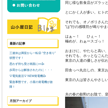
同じ様な飲食店がズラッ
とにかく人が多い。ヒト
それでも、オノボリさん
”は”行の感嘆符が鳴りや
はぁ～！ ひぇ～！ 
極めが、わぁースゴっ！
最新の記事
おまけに、やたらと高い
三連休は満室から一転😲 “空き有り”
それでも、ホッとなごん
状態です！
東京の人達の優しさが伝
思わず待ち受け画面に👀👍
田舎っぺ丸出しの、東京
歩荷からは解放されたのに・・・
💡電気復活💡 NEW発電機👍
東京の人は皆さんやさし
緊急事態です。小屋の発電機が故
障！
夫の春の叙勲のお陰で、
月別アーカイブ