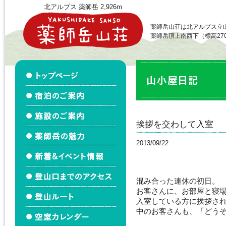
北アルプス 薬師岳 2,926m
薬師岳山荘は北アルプス立
薬師岳頂上南西下（標高27
挨拶を交わして入室
2013/09/22
混み合った連休の初日。
お客さんに、お部屋と寝
入室している方に挨拶さ
中のお客さんも、「どう