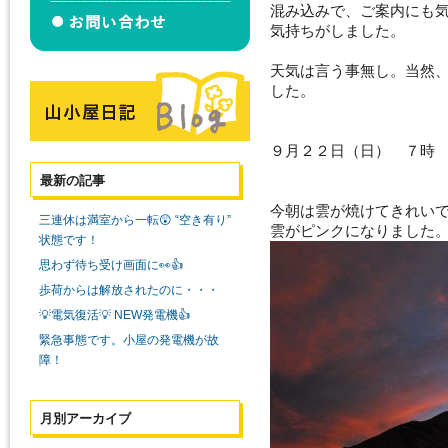
混み込みで、ご案内にも
気持ちがしました。
天気は言う事無し。当然
した。
９月２２日（日） ７時
最新の記事
今朝は雲が焼けてきれい
三連休は満室から一転😲 “空き有り”
雲がピンクになりました
状態です！
思わず待ち受け画面に👀👍
歩荷からは解放されたのに・・・
💡電気復活💡 NEW発電機👍
緊急事態です。小屋の発電機が故
障！
月別アーカイブ