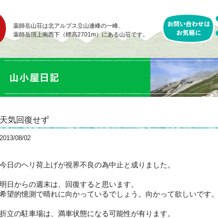
薬師岳山荘は北アルプス立山連峰の一峰、
薬師岳頂上南西下（標高2701m）にある山荘です。
天気回復せず
2013/08/02
今日のヘリ荷上げが視界不良の為中止と成りました。
明日からの週末は、回復すると思います。
希望的憶測で晴れに向かっているでしょう。向かって欲しいです
折立の駐車場は、満車状態になる可能性が有ります。