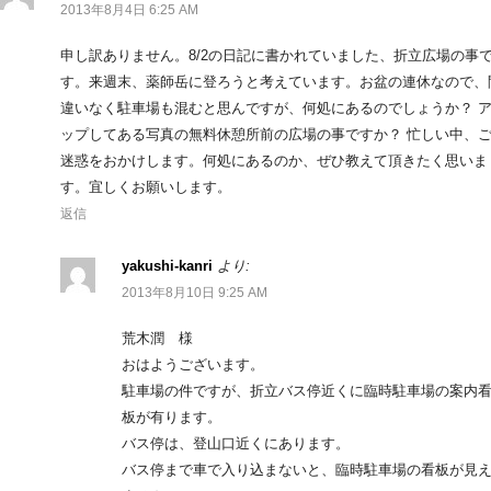
2013年8月4日 6:25 AM
申し訳ありません。8/2の日記に書かれていました、折立広場の事
す。来週末、薬師岳に登ろうと考えています。お盆の連休なので、
違いなく駐車場も混むと思んですが、何処にあるのでしょうか？ 
ップしてある写真の無料休憩所前の広場の事ですか？ 忙しい中、
迷惑をおかけします。何処にあるのか、ぜひ教えて頂きたく思いま
す。宜しくお願いします。
返信
yakushi-kanri
より:
2013年8月10日 9:25 AM
荒木潤 様
おはようございます。
駐車場の件ですが、折立バス停近くに臨時駐車場の案内
板が有ります。
バス停は、登山口近くにあります。
バス停まで車で入り込まないと、臨時駐車場の看板が見