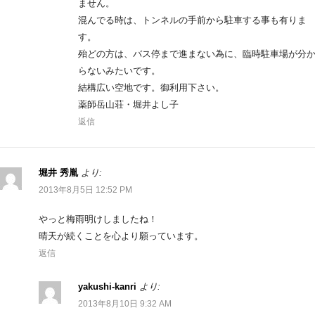
ません。
混んでる時は、トンネルの手前から駐車する事も有りま
す。
殆どの方は、バス停まで進まない為に、臨時駐車場が分
らないみたいです。
結構広い空地です。御利用下さい。
薬師岳山荘・堀井よし子
返信
堀井 秀胤
より:
2013年8月5日 12:52 PM
やっと梅雨明けしましたね！
晴天が続くことを心より願っています。
返信
yakushi-kanri
より:
2013年8月10日 9:32 AM