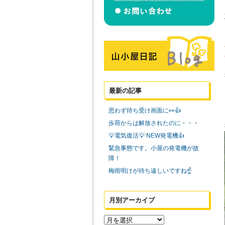
最新の記事
思わず待ち受け画面に👀👍
歩荷からは解放されたのに・・・
💡電気復活💡 NEW発電機👍
緊急事態です。小屋の発電機が故
障！
梅雨明けが待ち遠しいですね☝️
月別アーカイブ
月