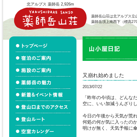
北アルプス 薬師岳 2,926m
薬師岳山荘は北アルプス立
薬師岳頂上南西下（標高27
又崩れ始めました
2013/07/22
「昨年の今頃は、どんな
空に、いい加減うんざり
今日の午後から天気が荒
何処の何が気に入ったの
明けが無く、天気予報に