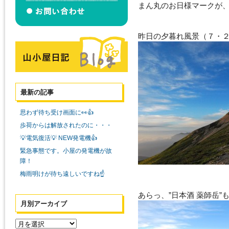
まん丸のお日様マークが
昨日の夕暮れ風景（７・
最新の記事
思わず待ち受け画面に👀👍
歩荷からは解放されたのに・・・
💡電気復活💡 NEW発電機👍
緊急事態です。小屋の発電機が故
障！
梅雨明けが待ち遠しいですね☝️
あらっ、”日本酒 薬師岳
月別アーカイブ
月