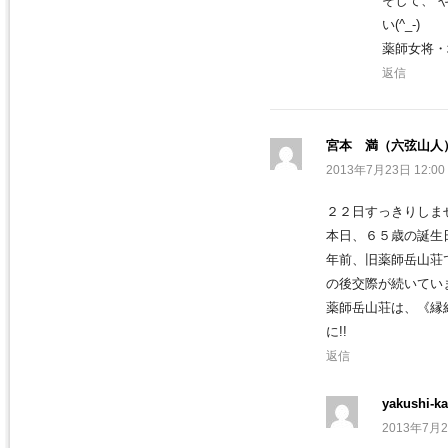
そして、”
い(^_-)
薬師女将・
返信
宮本 満（六弦山人
2013年7月23日 12:00
２２日すっきりしま
本日、６５歳の誕生
年前、旧薬師岳山荘
の後交際が続いてい
薬師岳山荘は、《縁
に!!
返信
yakushi-ka
2013年7月2