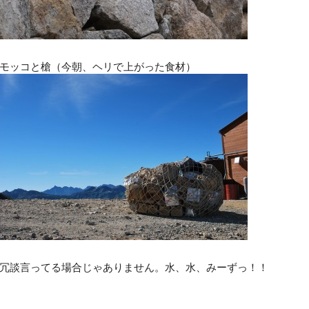
モッコと槍（今朝、ヘリで上がった食材）
冗談言ってる場合じゃありません。水、水、みーずっ！！