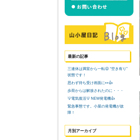
最新の記事
三連休は満室から一転😲 “空き有り”
状態です！
思わず待ち受け画面に👀👍
歩荷からは解放されたのに・・・
💡電気復活💡 NEW発電機👍
緊急事態です。小屋の発電機が故
障！
月別アーカイブ