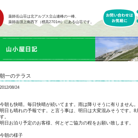
薬師岳山荘は北アルプス立山連峰の一峰、
薬師岳頂上南西下（標高2701m）にある山荘です。
朝一のテラス
2012/08/24
今朝も快晴。毎日快晴が続いてます。雨は降りそうに有りません
明日も晴れの予報です。と言う事は、明日は大変混みそうです。8
す。
明日お泊り予定のお客様、何とぞご協力の程をお願い致します。
今朝の様子