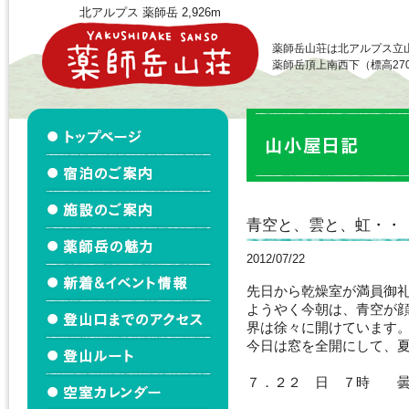
北アルプス 薬師岳 2,926m
薬師岳山荘は北アルプス立
薬師岳頂上南西下（標高27
青空と、雲と、虹・・
2012/07/22
先日から乾燥室が満員御
ようやく今朝は、青空が
界は徐々に開けています
今日は窓を全開にして、
７．２２ 日 ７時 