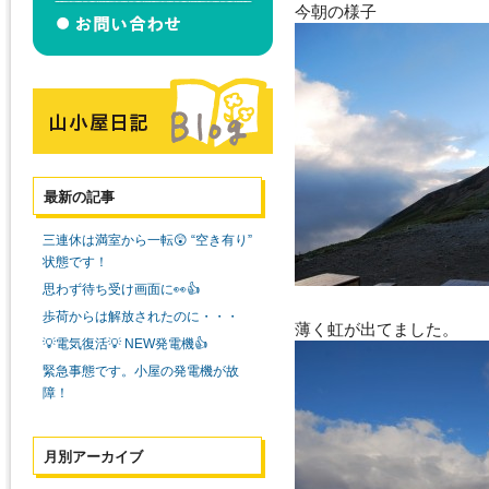
今朝の様子
最新の記事
三連休は満室から一転😲 “空き有り”
状態です！
思わず待ち受け画面に👀👍
歩荷からは解放されたのに・・・
薄く虹が出てました。
💡電気復活💡 NEW発電機👍
緊急事態です。小屋の発電機が故
障！
月別アーカイブ