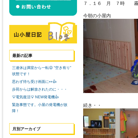
７．１６ 月 ７時 
今朝の小屋内
最新の記事
三連休は満室から一転😲 “空き有り”
状態です！
思わず待ち受け画面に👀👍
歩荷からは解放されたのに・・・
💡電気復活💡 NEW発電機👍
緊急事態です。小屋の発電機が故
続き・・
障！
月別アーカイブ