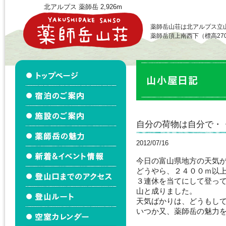
北アルプス 薬師岳 2,926m
薬師岳山荘は北アルプス立
薬師岳頂上南西下（標高27
自分の荷物は自分で・
2012/07/16
今日の富山県地方の天気
どうやら、２４００ｍ以
３連休を当てにして登っ
山と成りました。
天気ばかりは、どうもし
いつか又、薬師岳の魅力