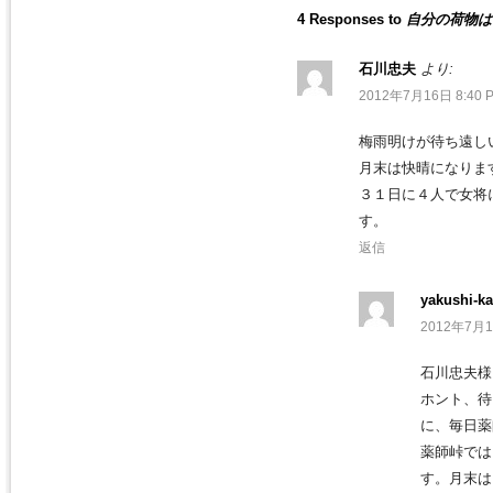
4 Responses to
自分の荷物は
石川忠夫
より:
2012年7月16日 8:40 
梅雨明けが待ち遠し
月末は快晴になりま
３１日に４人で女将
す。
返信
yakushi-ka
2012年7月1
石川忠夫様
ホント、待
に、毎日薬
薬師峠では
す。月末は