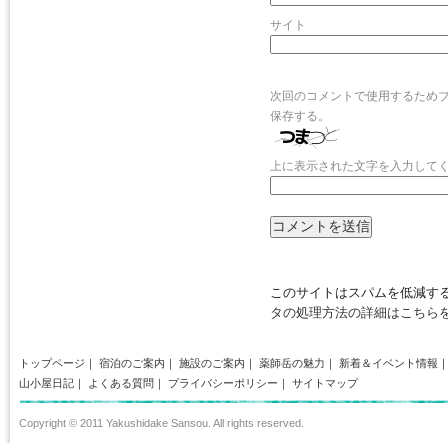
サイト
次回のコメントで使用するため
保存する。
上に表示された文字を入力して
このサイトはスパムを低減するた
タの処理方法の詳細はこちら
トップページ
｜
宿泊のご案内
｜
施設のご案内
｜
薬師岳の魅力
｜
新着＆イベント情報
山小屋日記
｜
よくある質問
｜
プライバシーポリシー
｜
サイトマップ
Copyright © 2011 Yakushidake Sansou. All rights reserved.