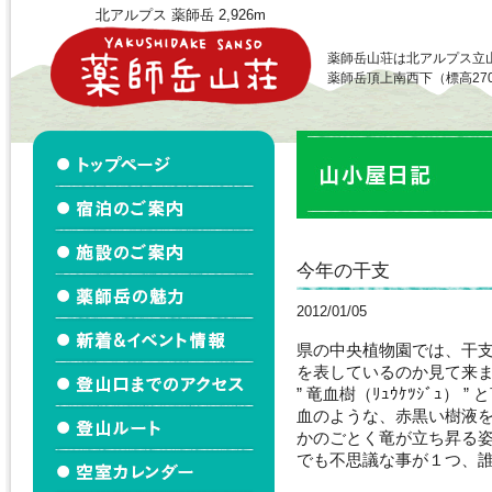
北アルプス 薬師岳 2,926m
薬師岳山荘は北アルプス立
薬師岳頂上南西下（標高27
今年の干支
2012/01/05
県の中央植物園では、干
を表しているのか見て来
” 竜血樹（ﾘｭｳｹﾂｼﾞｭ
血のような、赤黒い樹液
かのごとく竜が立ち昇る
でも不思議な事が１つ、