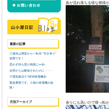
血が流れ落ちる様な模様
最新の記事
三連休は満室から一転😲 “空き有り”
状態です！
思わず待ち受け画面に👀👍
歩荷からは解放されたのに・・・
💡電気復活💡 NEW発電機👍
緊急事態です。小屋の発電機が故
障！
月別アーカイブ
余りにも高いので寝っ転