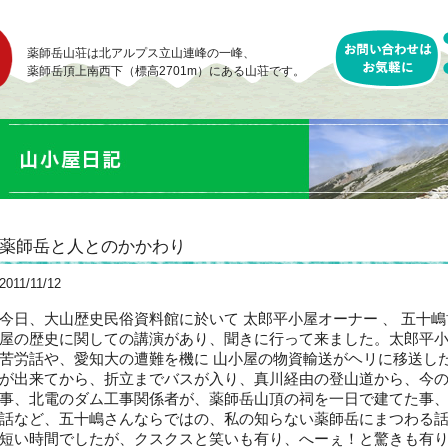
薬師岳山荘は北アルプス立山連峰の一峰、
薬師岳頂上南西下（標高2701m）にある山荘です。
薬師岳と人とのかかわり
2011/11/12
今日、大山歴史民俗資料館に於いて 太郎平小屋オーナー 、 五十
屋の歴史に関しての講演があり、聞きに行って来ました。太郎平
苦労話や、愛知大の遭難を機に 山小屋の物資輸送がヘリに移送し
が出来てから、折立までバスが入り、真川経由の登山道から、今
事、北電のダム工事関係者が、薬師岳山頂の祠を一日で建てた事
話など、五十嶋さんならではの、私の知らない薬師岳にまつわる
短い時間でしたが、クスクスと笑いも有り、へーぇ！と驚きも有