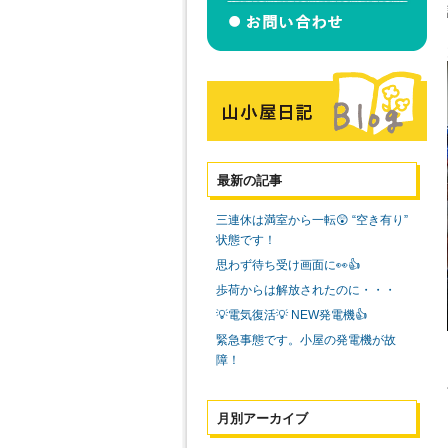
最新の記事
三連休は満室から一転😲 “空き有り”
状態です！
思わず待ち受け画面に👀👍
歩荷からは解放されたのに・・・
💡電気復活💡 NEW発電機👍
緊急事態です。小屋の発電機が故
障！
月別アーカイブ