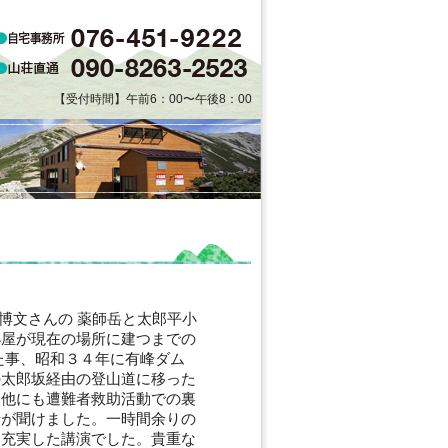
【受付時間】午前6：00〜午後8：00
嶋博文さんの 薬師岳と太郎平小
小屋が現在の場所に建つまでの
た事、昭和３４年に有峰ダム
の太郎坂経由の登山道に移った
、他にも遭難者救助活動での裏
話が聞けました。一時間余りの
り充実した講演でした。貴重な