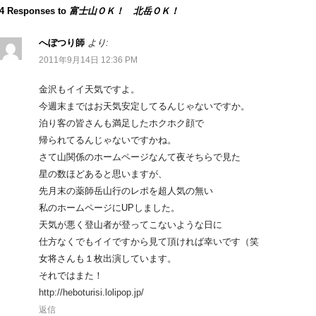
4 Responses to
富士山ＯＫ！ 北岳ＯＫ！
へぼつり師
より:
2011年9月14日 12:36 PM
金沢もイイ天気ですよ。
今週末まではお天気安定してるんじゃないですか。
泊り客の皆さんも満足したホクホク顔で
帰られてるんじゃないですかね。
さて山関係のホームページなんて夜そちらで見た
星の数ほどあると思いますが、
先月末の薬師岳山行のレポを超人気の無い
私のホームページにUPしました。
天気が悪く登山者が登ってこないような日に
仕方なくでもイイですから見て頂ければ幸いです（笑
女将さんも１枚出演しています。
それではまた！
http://heboturisi.lolipop.jp/
返信