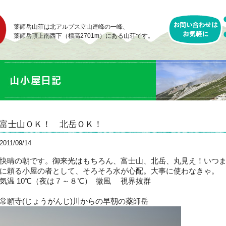
薬師岳山荘は北アルプス立山連峰の一峰、
薬師岳頂上南西下（標高2701m）にある山荘です。
富士山ＯＫ！ 北岳ＯＫ！
2011/09/14
快晴の朝です。御来光はもちろん、富士山、北岳、丸見え！いつ
に頼る小屋の者として、そろそろ水が心配。大事に使わなきゃ。
気温 10℃（夜は７～８℃） 微風 視界抜群
常願寺(じょうがんじ)川からの早朝の薬師岳