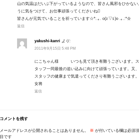
山の気温はだいぶ下がっているようなので、皆さん風邪をひかない
うに気をつけて、お仕事頑張ってくださいね
皆さんが元気でいることを祈っています☆*:.｡. o(≧▽≦)o .｡.:*☆
返信
yakushi-kanri
より:
2011年9月15日 5:48 PM
にこちゃん様 いつも見て頂き有難うございます。
タッフ一同最後の追い込みに向けて頑張っています。又
スタッフの健康まで気遣ってくださり有難うございます
女将
返信
コメントを残す
メールアドレスが公開されることはありません。
※
が付いている欄は必須
目です