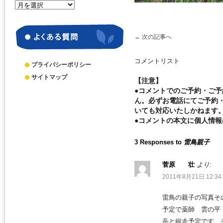
月
別
ア
ー
←
次の記事へ
カ
イ
コメントリスト
ブ
プライバシーポリシー
サイトマップ
【注意】
●コメントでのご予約・ご
ん。必ずお電話にてご予約
いても対応いたしかねます
●コメントの本文に個人情
3 Responses to
雷鳥親子
菅原 壮
より:
2011年8月21日 12:34
雷鳥の親子の写真そ
予定で薬師 雲の平
岳と縦走予定です 