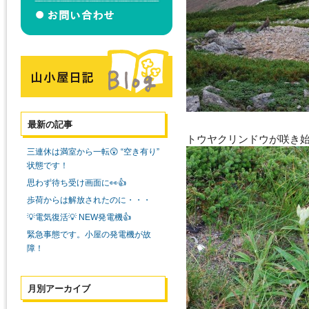
最新の記事
トウヤクリンドウが咲き
三連休は満室から一転😲 “空き有り”
状態です！
思わず待ち受け画面に👀👍
歩荷からは解放されたのに・・・
💡電気復活💡 NEW発電機👍
緊急事態です。小屋の発電機が故
障！
月別アーカイブ