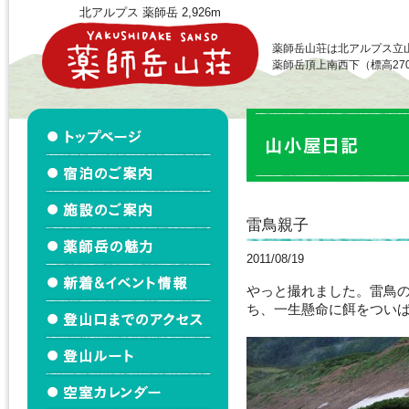
北アルプス 薬師岳 2,926m
薬師岳山荘は北アルプス立
薬師岳頂上南西下（標高27
雷鳥親子
2011/08/19
やっと撮れました。雷鳥
ち、一生懸命に餌をつい