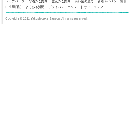
トップページ
｜
宿泊のご案内
｜
施設のご案内
｜
薬師岳の魅力
｜
新着＆イベント情報
山小屋日記
｜
よくある質問
｜
プライバシーポリシー
｜
サイトマップ
Copyright © 2011 Yakushidake Sansou. All rights reserved.