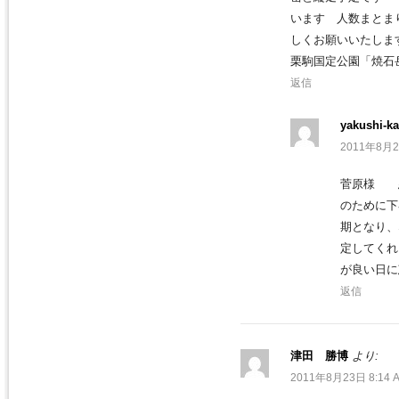
います 人数まとま
しくお願いいたし
栗駒国定公園「焼石
返信
yakushi-ka
2011年8月2
菅原様 
のために下
期となり、
定してくれ
が良い日
返信
津田 勝博
より:
2011年8月23日 8:14 