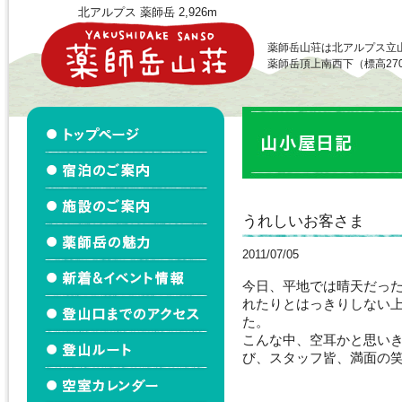
北アルプス 薬師岳 2,926m
薬師岳山荘は北アルプス立
薬師岳頂上南西下（標高27
うれしいお客さま
2011/07/05
今日、平地では晴天だっ
れたりとはっきりしない
た。
こんな中、空耳かと思いき
び、スタッフ皆、満面の笑み