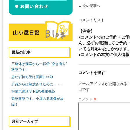
←
次の記事へ
コメントリスト
【注意】
●コメントでのご予約・ご
ん。必ずお電話にてご予約
いても対応いたしかねます
最新の記事
●コメントの本文に個人情
三連休は満室から一転😲 “空き有り”
状態です！
コメントを残す
思わず待ち受け画面に👀👍
メールアドレスが公開される
歩荷からは解放されたのに・・・
目です
💡電気復活💡 NEW発電機👍
緊急事態です。小屋の発電機が故
コメント
※
障！
月別アーカイブ