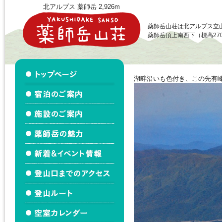
北アルプス 薬師岳 2,926m
薬師岳山荘は北アルプス立
薬師岳頂上南西下（標高27
湖畔沿いも色付き、この先有