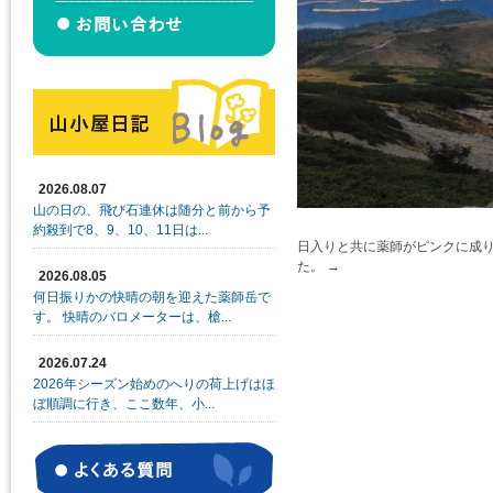
2026.08.07
山の日の、飛び石連休は随分と前から予
約殺到で8、9、10、11日は...
日入りと共に薬師がピンクに成
た。
2026.08.05
何日振りかの快晴の朝を迎えた薬師岳で
す。 快晴のバロメーターは、槍...
2026.07.24
2026年シーズン始めのへりの荷上げはほ
ぼ順調に行き、ここ数年、小...