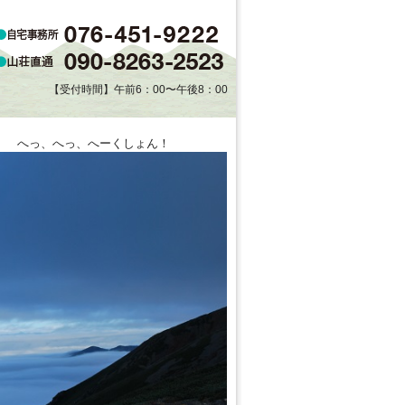
【受付時間】午前6：00〜午後8：00
」 へっ、へっ、へーくしょん！