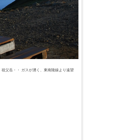
、祖父岳・・ ガスが湧く、東南陵線より遠望