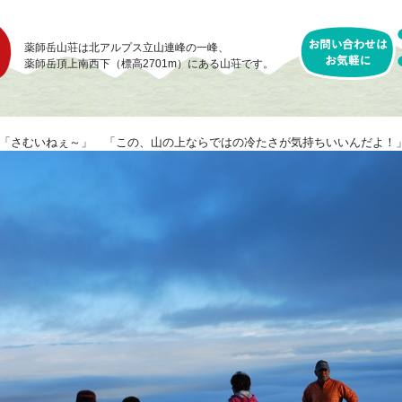
薬師岳山荘は北アルプス立山連峰の一峰、
薬師岳頂上南西下（標高2701m）にある山荘です。
「さむいねぇ～」 「この、山の上ならではの冷たさが気持ちいいんだよ！