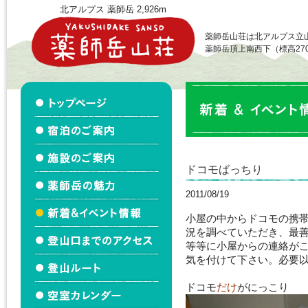
北アルプス 薬師岳 2,926m
薬師岳山荘は北アルプス立
薬師岳頂上南西下（標高27
ドコモばっちり
2011/08/19
小屋の中からドコモの携
況を調べていただき、最
等等に小屋からの連絡が
気を付けて下さい。必要
ドコモ
だけ
がにっこり