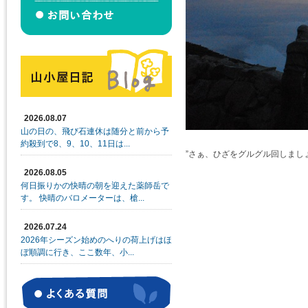
2026.08.07
山の日の、飛び石連休は随分と前から予
約殺到で8、9、10、11日は...
”さぁ、ひざをグルグル回しまし
2026.08.05
何日振りかの快晴の朝を迎えた薬師岳で
す。 快晴のバロメーターは、槍...
2026.07.24
2026年シーズン始めのへりの荷上げはほ
ぼ順調に行き、ここ数年、小...