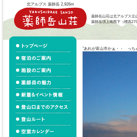
北アルプス 薬師岳 2,926m
薬師岳山荘は北アルプス立
薬師岳頂上南西下（標高27
”あれが富山市かぁ・・ っち