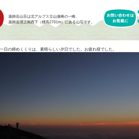
薬師岳山荘は北アルプス立山連峰の一峰、
薬師岳頂上南西下（標高2701m）にある山荘です。
一日の締めくくりは、素晴らしい夕日でした。お疲れ様でした。