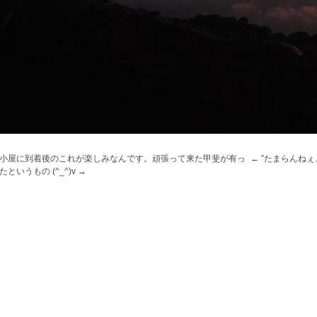
小屋に到着後のこれが楽しみなんです。頑張って来た甲斐が有っ
”たまらんね
たというもの (^_^)v