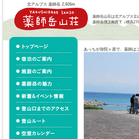
北アルプス 薬師岳 2,926m
薬師岳山荘は北アルプス立
薬師岳頂上南西下（標高27
あっちが弥陀ヶ原で、薬師は