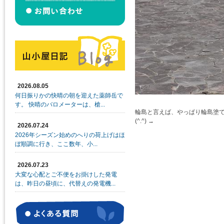
2026.08.05
何日振りかの快晴の朝を迎えた薬師岳で
す。 快晴のバロメーターは、槍...
輪島と言えば、やっぱり輪島塗
(^.^)
2026.07.24
2026年シーズン始めのへりの荷上げはほ
ぼ順調に行き、ここ数年、小...
2026.07.23
大変な心配とご不便をお掛けした発電
は、昨日の昼頃に、代替えの発電機...