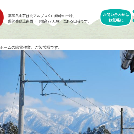
薬師岳山荘は北アルプス立山連峰の一峰、
薬師岳頂上南西下（標高2701m）にある山荘です。
ホームの除雪作業、ご苦労様です。