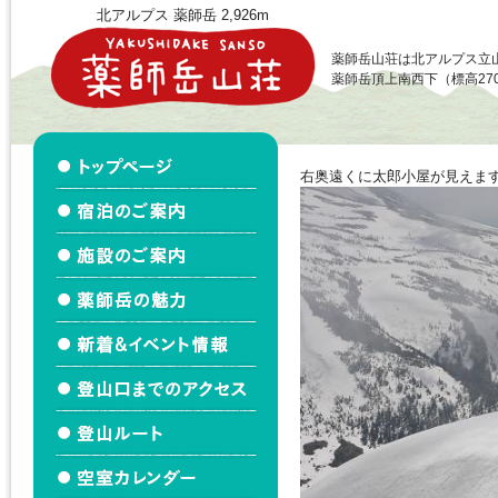
北アルプス 薬師岳 2,926m
薬師岳山荘は北アルプス立
薬師岳頂上南西下（標高27
右奥遠くに太郎小屋が見えま