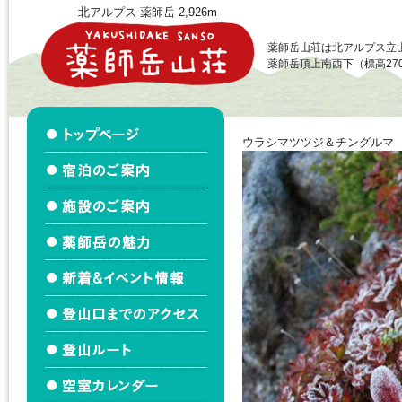
北アルプス 薬師岳 2,926m
薬師岳山荘は北アルプス立
薬師岳頂上南西下（標高27
ウラシマツツジ＆チングルマ